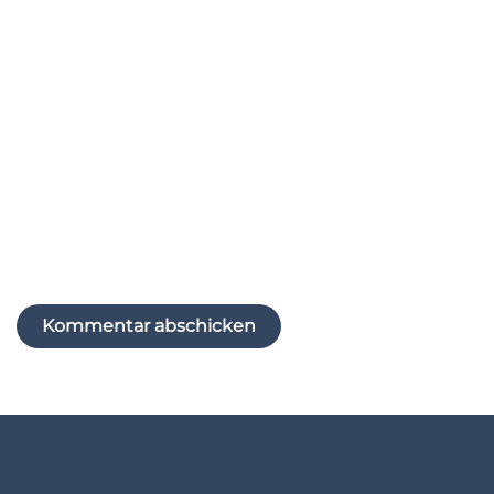
E-Mail-Adresse
*
Website
Name, E-Mail-Adresse und Website in diesem
Browser für meinen nächsten Kommentar
speichern.
Kommentar abschicken