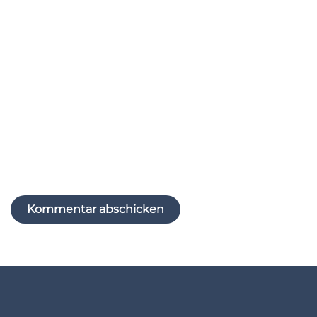
E-Mail-Adresse
*
Website
Name, E-Mail-Adresse und Website in diesem
Browser für meinen nächsten Kommentar
speichern.
Kommentar abschicken