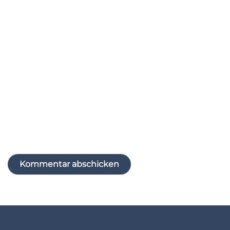
E-Mail-Adresse
*
Website
Name, E-Mail-Adresse und Website in diesem
Browser für meinen nächsten Kommentar
speichern.
Kommentar abschicken